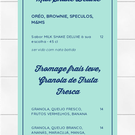
ORÉO, BROWNIE, SPECULOS,
M&MS
Sabor MILK SHAKE DELUXE à sua
12
escolha - 45 cl
servido com nata batida
Fromage frais leve,
Granola de Fruta
Fresca
GRANOLA, QUEIJO FRESCO,
14
FRUTOS VERMELHOS, BANANA
GRANOLA, QUEIJO BRANCO,
14
ANANÁS, MARACUJÁ, MANGA,