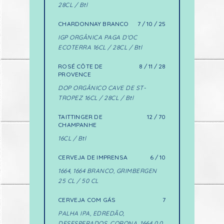
28CL / Btl
CHARDONNAY BRANCO
7 / 10 / 25
IGP ORGÂNICA PAGA D'OC
ECOTERRA 16CL / 28CL / Btl
ROSÉ CÔTE DE
8 / 11 / 28
PROVENCE
DOP ORGÂNICO CAVE DE ST-
TROPEZ 16CL / 28CL / Btl
TAITTINGER DE
12 / 70
CHAMPANHE
16CL / Btl
CERVEJA DE IMPRENSA
6 / 10
1664, 1664 BRANCO, GRIMBERGEN
25 CL / 50 CL
CERVEJA COM GÁS
7
PALHA IPA, EDREDÃO,
DESESPERADOS, CORONA, 1664 0.0