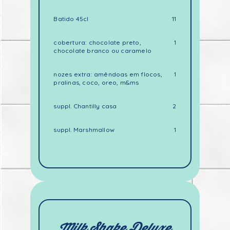
Batido 45cl
11
cobertura: chocolate preto,
1
chocolate branco ou caramelo
nozes extra: amêndoas em flocos,
1
pralinas, coco, oreo, m&ms
suppl. Chantilly casa
2
suppl. Marshmallow
1
Milk Shake Deluxe