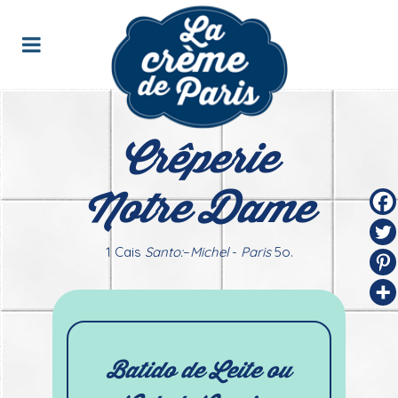
Crêperie
Notre Dame
1 Cais
Santo:
–
Michel
-
Paris
5o.
Batido de Leite ou