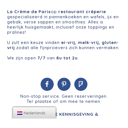
La Crème de Paris
op
restaurant crêperie
gespecialiseerd in pannenkoeken en wafels, ijs en
gebak, verse sappen en smoothies. Alles is
heerlijk huisgemaakt, inclusief onze toppings en
pralines!
U zult een keuze vinden
ei-vrij, melk-vrij, gluten-
vrij
zodat alle fijnproevers zich kunnen vermaken.
We zijn open
7/7
van
8u tot 2u
.
Non-stop service. Geen reserveringen.
Ter plaatse of om mee te nemen.
Nederlands
WETTELIJKE KENNISGEVING &
GEBRUIKSVOORWAARDEN